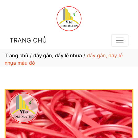
TRANG CHỦ
Trang chủ
/
dây gân, dây lé nhựa
/
dây gân, dây lé
nhựa màu đỏ