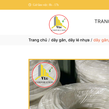
Giờ làm việc: 8h - 17h
TRAN
Trang chủ
/
dây gân, dây lé nhựa
/
dây gân,