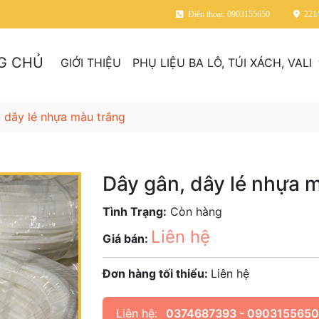
Điện thoại: 0903155650
221
G CHỦ
GIỚI THIỆU
PHỤ LIỆU BA LÔ, TÚI XÁCH, VALI
 dây lé nhựa màu trắng
Dây gân, dây lé nhựa 
Tình Trạng:
Còn hàng
Liên hệ
Giá bán:
Đơn hàng tối thiểu:
Liên hệ
Liên hệ:
0374687393 - 0903155650