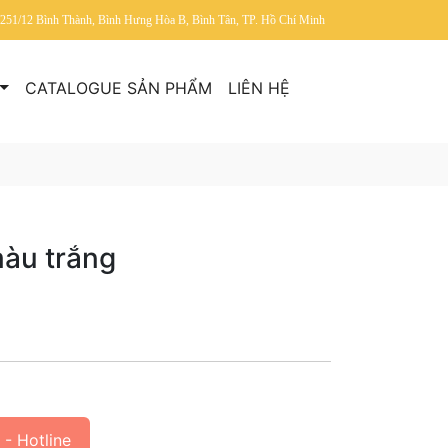
/251/12 Bình Thành, Bình Hưng Hòa B, Bình Tân, TP. Hồ Chí Minh
CATALOGUE SẢN PHẨM
LIÊN HỆ
màu trắng
- Hotline