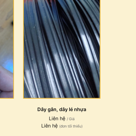
Dây gân, dây lé nhựa
Liên hệ
/ Giá
Liên hệ
(đơn tối thiểu)