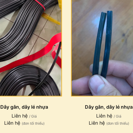
Dây gân, dây lé nhựa
Dây gân, dây lé nhựa
Liên hệ
Liên hệ
/ Giá
/ Giá
Liên hệ
Liên hệ
(đơn tối thiểu)
(đơn tối thiểu)